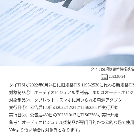
タイ TISI规制更新情报基准
2022.06.24
タイTISIが2022年6月24日に旧规格TIS 1195-2536に代わる新规格TIS 
対象制品①：オーディオビジュアル类制品、またはオーディオビジ
対象制品②：タブレット・スマホに用いられる电源アダプタ
実行日①：公告后180日の2022/12/21にTIS62368が実行开始
実行日②：公告后480日の2023/10/17にTIS62368が実行开始
备考*: オーディオビジュアル类制品が専门目的かつ公的な场で使用される
Vdcより低い场合は対象外となります。