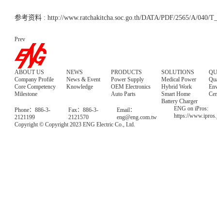
参考资料 :
http://www.ratchakitcha.soc.go.th/DATA/PDF/2565/A/040/
Prev
ABOUT US
NEWS
PRODUCTS
SOLUTIONS
QU
Company Profile
News & Event
Power Supply
Medical Power
Qua
Core Competency
Knowledge
OEM Electronics
Hybrid Work
Env
Milestone
Auto Parts
Smart Home
Cer
Battery Charger
ENG on iPros:
Phone：886-3-
Fax：886-3-
Email：
https://www.ipros
2121199
2121570
eng@eng.com.tw
Copyright © Copyright 2023 ENG Electric Co., Ltd.