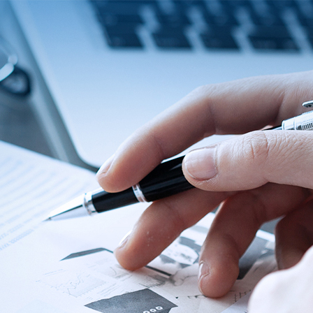
About Us
ABOUT
QUALITY
News
NEWS
PRODUCTS
SOLUTIONS
CONTAC
US
ASSURANCE
Products
News &
Power
Medical
Message
Company
Quality System
Solutions
Event
Supply
Power
Profile
Environment
Quality assurance
Knowledge
OEM
Hybrid Work
Core
Certifications
Contact
Electronics
Smart Home
Competency
Investor
Auto Parts
Battery
Milestone
CN
TR
EN
JP
Charger
English
简体
繁体
日本语