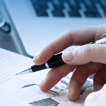
About Us
ABOUT
QUALITY
News
NEWS
PRODUCTS
SOLUTIONS
CONTAC
US
ASSURANCE
Products
News &
Power
Medical
Message
Company
Quality System
Solutions
Event
Supply
Power
Profile
Environment
Quality assurance
Knowledge
OEM
Hybrid Work
Core
Certifications
Contact
Electronics
Smart Home
Competency
Investor
Auto Parts
Battery
Milestone
CN
TR
EN
JP
Charger
English
简体
繁体
日本语