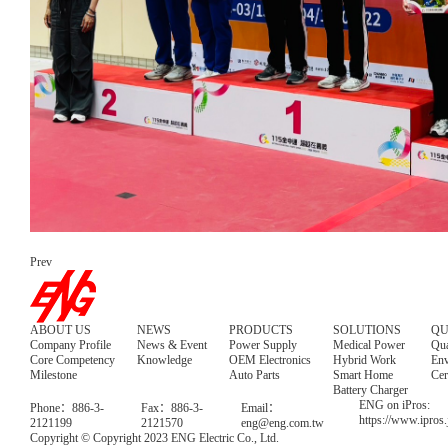
Prev
ABOUT US
NEWS
PRODUCTS
SOLUTIONS
QU
Company Profile
News & Event
Power Supply
Medical Power
Qua
Core Competency
Knowledge
OEM Electronics
Hybrid Work
Env
Milestone
Auto Parts
Smart Home
Cer
Battery Charger
ENG on iPros:
Phone：886-3-
Fax：886-3-
Email：
https://www.ipros
2121199
2121570
eng@eng.com.tw
Copyright © Copyright 2023 ENG Electric Co., Ltd.